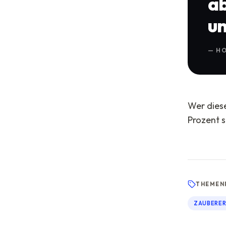
ab
un
—
HO
Wer diese
Prozent s
THEMEN
ZAUBERER