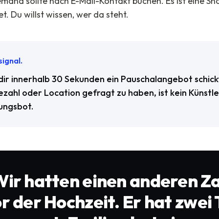
emand sollte nach E-Mail-Kontakt buchen. Es ist eine Sh
et. Du willst wissen, wer da steht.
ignal.
ir innerhalb 30 Sekunden ein Pauschalangebot schickt
zahl oder Location gefragt zu haben, ist kein Künstler
ungsbot.
ir hatten einen anderen Z
r der Hochzeit. Er hat zwei