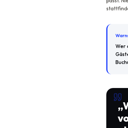
passt. Ni
stattfind
Warns
Wer d
Gäste
Buch
„
W
vo