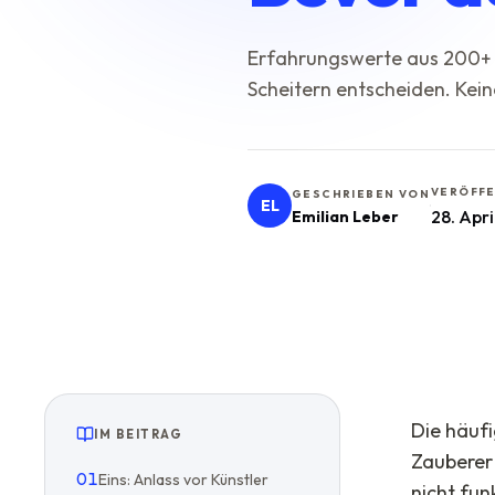
Erfahrungswerte aus 200+ Ev
Scheitern entscheiden. Kein
VERÖFFE
GESCHRIEBEN VON
EL
·
28. Apr
Emilian Leber
Die häufi
IM BEITRAG
Zauberer 
01
Eins: Anlass vor Künstler
nicht fun