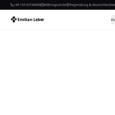
+49 155 63744696
el@magicel.de
Regensburg & deutschlandwe
Emilian Leber
K