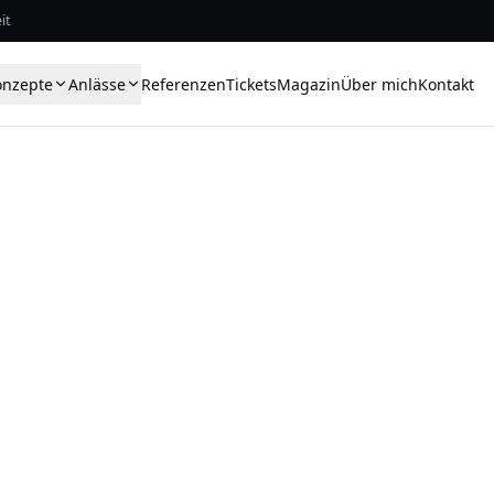
it
onzepte
Anlässe
Referenzen
Tickets
Magazin
Über mich
Kontakt