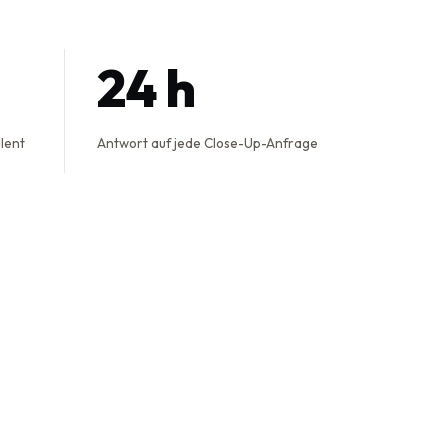
24 h
alent
Antwort auf jede Close-Up-Anfrage