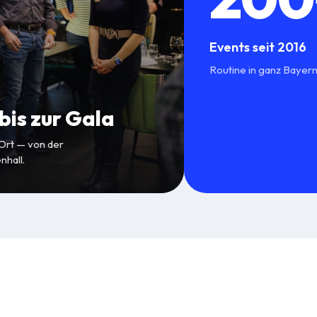
Events seit 2016
Routine in ganz Bayern
is zur Gala
 Ort — von der
nhall.