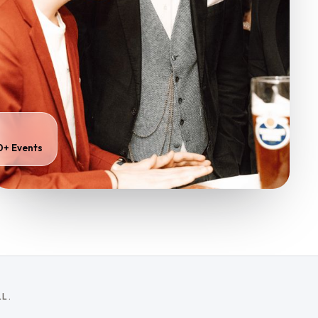
0+ Events
LL.