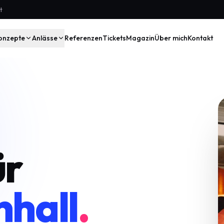
t
onzepte
Anlässe
Referenzen
Tickets
Magazin
Über mich
Kontakt
ür
nhall
.