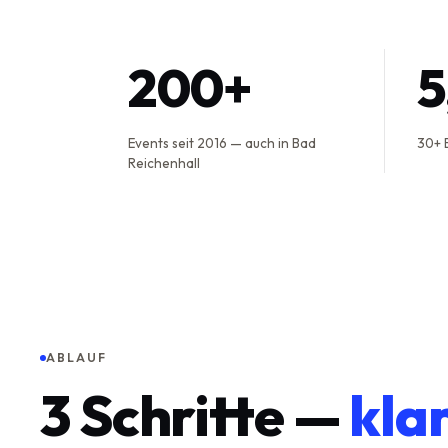
200+
Events seit 2016 — auch in Bad
30+ 
Reichenhall
ABLAUF
3
Schritte —
kla