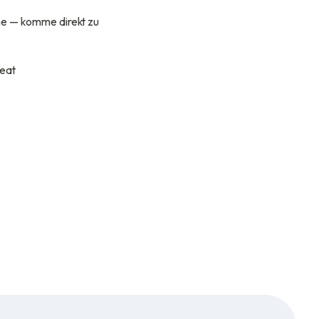
hne — komme direkt zu
peat