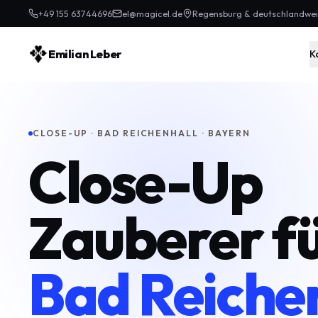
+49 155 63744696
el@magicel.de
Regensburg & deutschlandwei
Emilian Leber
K
CLOSE-UP · BAD REICHENHALL · BAYERN
Close-Up
Zauberer f
Bad Reiche