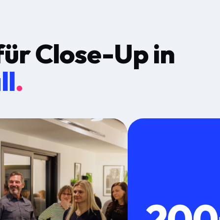
für
Close-Up
in
ll
.
200