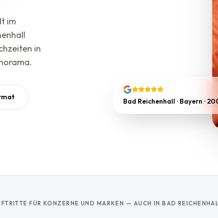
t im
henhall
hzeiten in
anorama.
rmat
Bad Reichenhall · Bayern · 20
FTRITTE FÜR KONZERNE UND MARKEN — AUCH IN BAD REICHENHA