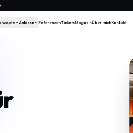
t
onzepte
Anlässe
Referenzen
Tickets
Magazin
Über mich
Kontakt
ür