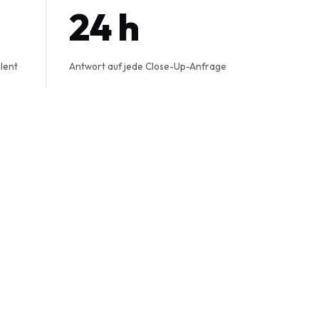
24 h
alent
Antwort auf jede Close-Up-Anfrage