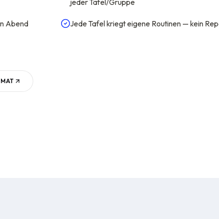
jeder Tafel/Gruppe
en Abend
Jede Tafel kriegt eigene Routinen — kein Re
RMAT