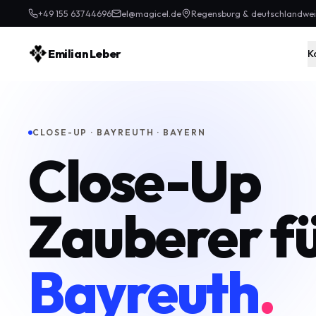
+49 155 63744696
el@magicel.de
Regensburg & deutschlandwei
Emilian Leber
K
CLOSE-UP · BAYREUTH · BAYERN
Close-Up
Zauberer f
Bayreuth
.