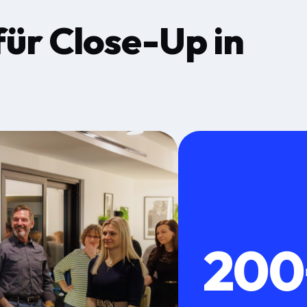
für
Close-Up
in
200