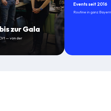
Events seit 2016
Routine in ganz Bayern
is zur Gala
 Ort — von der