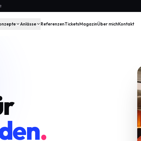
t
onzepte
Anlässe
Referenzen
Tickets
Magazin
Über mich
Kontakt
ür
aden
.