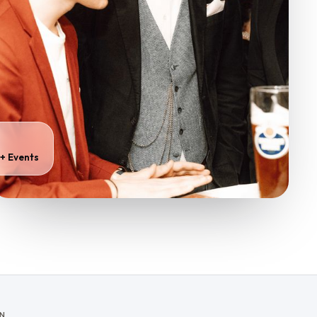
+ Events
N.