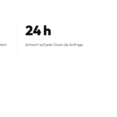
24 h
alent
Antwort auf jede Close-Up-Anfrage