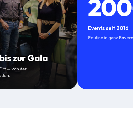
200
Events seit 2016
Routine in ganz Bayern
is zur Gala
 Ort — von der
aden.