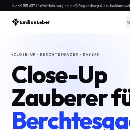
+49 155 63744696
el@magicel.de
Regensburg & deutschlandwei
Emilian Leber
K
CLOSE-UP · BERCHTESGADEN · BAYERN
Close-Up
Zauberer f
Berchtesg