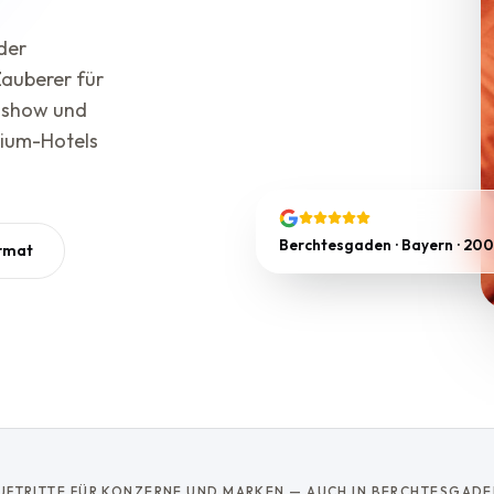
der
Zauberer für
nshow und
mium-Hotels
Berchtesgaden · Bayern · 200
rmat
UFTRITTE FÜR KONZERNE UND MARKEN — AUCH IN BERCHTESGADE