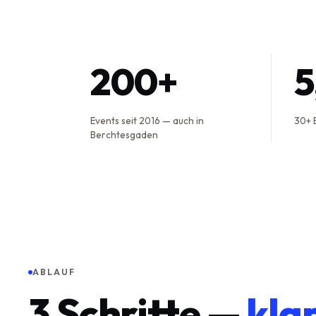
200+
Events seit 2016 — auch in
30+ 
Berchtesgaden
ABLAUF
3
Schritte —
kla