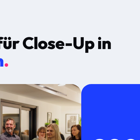
für
Close-Up
in
n
.