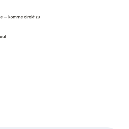
hne — komme direkt zu
peat