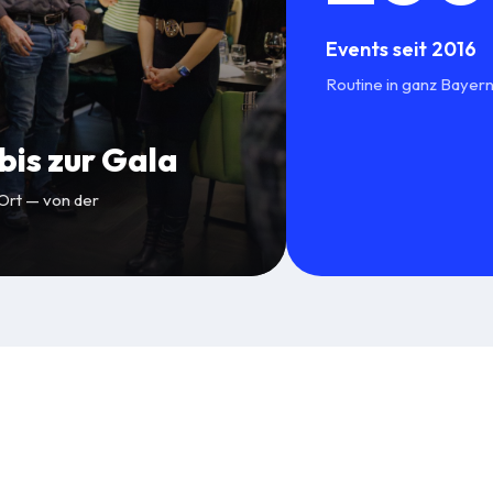
Events seit 2016
Routine in ganz Bayern 
is zur Gala
 Ort — von der