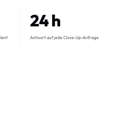
24 h
alent
Antwort auf jede Close-Up-Anfrage