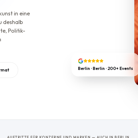
unst in eine
u deshalb
e, Politik-
n
Berlin · Berlin · 200+ Events
rmat
AUFTRITTE FÜR KONZERNE UND MARKEN — AUCH IN BERLIN.