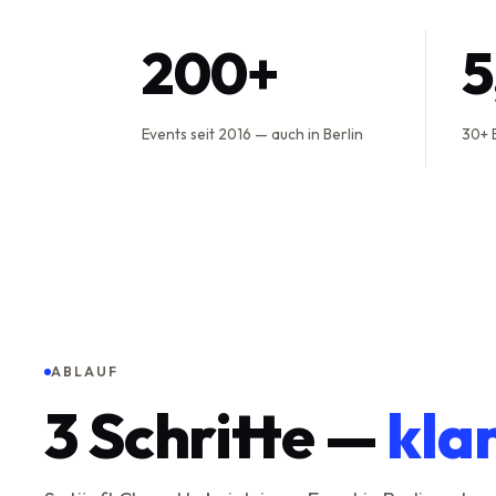
200+
Events seit 2016 — auch in Berlin
30+ 
ABLAUF
3
Schritte —
kla