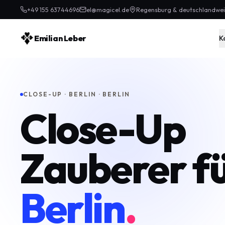
+49 155 63744696
el@magicel.de
Regensburg & deutschlandwei
Emilian Leber
K
CLOSE-UP · BERLIN · BERLIN
Close-Up
Zauberer f
Berlin
.