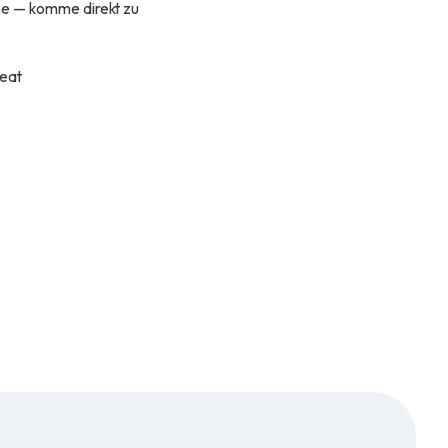
hne — komme direkt zu
peat