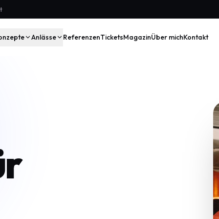
t
onzepte
Anlässe
Referenzen
Tickets
Magazin
Über mich
Kontakt
ür