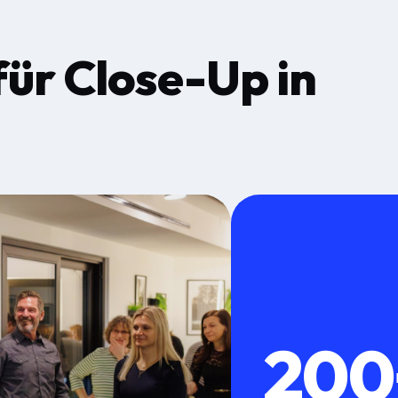
für
Close-Up
in
200