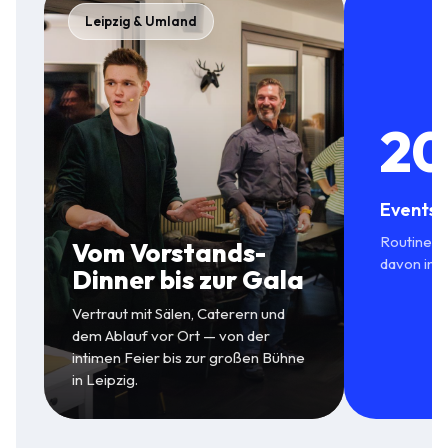
Leipzig & Umland
20
Events 
Routine in
Vom Vorstands-
davon in 
Dinner bis zur Gala
Vertraut mit Sälen, Caterern und
dem Ablauf vor Ort — von der
intimen Feier bis zur großen Bühne
in Leipzig.