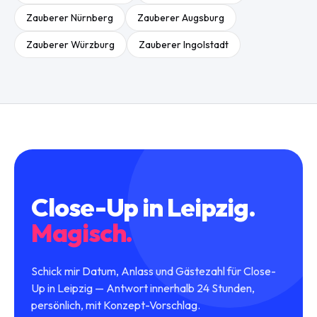
Zauberer
Nürnberg
Zauberer
Augsburg
Zauberer
Würzburg
Zauberer
Ingolstadt
Close-Up
in
Leipzig
.
Magisch.
Schick mir Datum, Anlass und Gästezahl für Close-
Up in Leipzig — Antwort innerhalb 24 Stunden,
persönlich, mit Konzept-Vorschlag.