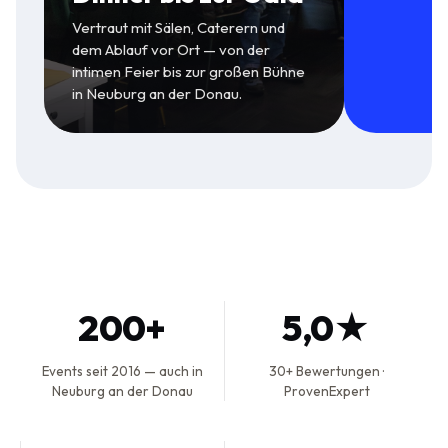
Vertraut mit Sälen, Caterern und
dem Ablauf vor Ort — von der
intimen Feier bis zur großen Bühne
in Neuburg an der Donau.
200+
5,0★
Events seit 2016 — auch in
30+ Bewertungen ·
Neuburg an der Donau
ProvenExpert