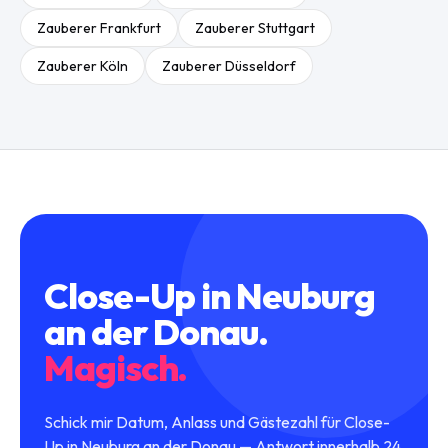
Zauberer
Frankfurt
Zauberer
Stuttgart
Zauberer
Köln
Zauberer
Düsseldorf
Close-Up
in
Neuburg
an der Donau
.
Magisch.
Schick mir Datum, Anlass und Gästezahl für Close-
Up in Neuburg an der Donau — Antwort innerhalb 24