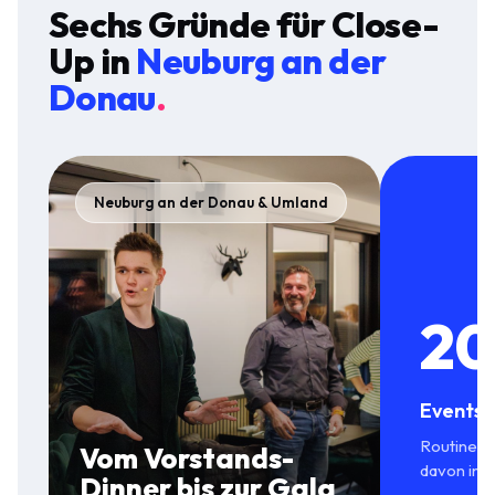
Sechs Gründe für
Close-
Up
in
Neuburg an der
Donau
.
Neuburg an der Donau & Umland
20
Events 
Routine in
Vom Vorstands-
davon in 
Dinner bis zur Gala