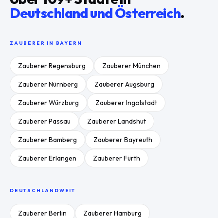
Deutschland und Österreich
.
ZAUBERER IN
BAYERN
Zauberer
Regensburg
Zauberer
München
Zauberer
Nürnberg
Zauberer
Augsburg
Zauberer
Würzburg
Zauberer
Ingolstadt
Zauberer
Passau
Zauberer
Landshut
Zauberer
Bamberg
Zauberer
Bayreuth
Zauberer
Erlangen
Zauberer
Fürth
DEUTSCHLANDWEIT
Zauberer
Berlin
Zauberer
Hamburg