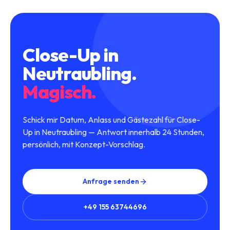
Close-Up
in
Neutraubling
.
Magisch.
Schick mir Datum, Anlass und Gästezahl für Close-
Up in Neutraubling — Antwort innerhalb 24 Stunden,
persönlich, mit Konzept-Vorschlag.
Anfrage senden
+49 155 63744696