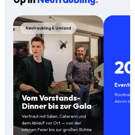
Neutraubling & Umland
20
Events 
Routine in
Vom Vorstands-
davon in 
Dinner bis zur Gala
Vertraut mit Sälen, Caterern und
dem Ablauf vor Ort — von der
intimen Feier bis zur großen Bühne