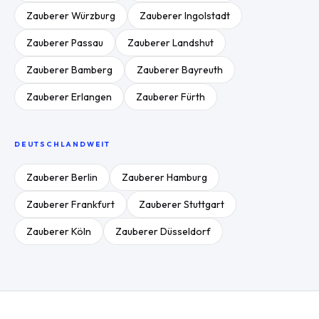
Zauberer
Würzburg
Zauberer
Ingolstadt
Zauberer
Passau
Zauberer
Landshut
Zauberer
Bamberg
Zauberer
Bayreuth
Zauberer
Erlangen
Zauberer
Fürth
DEUTSCHLANDWEIT
Zauberer
Berlin
Zauberer
Hamburg
Zauberer
Frankfurt
Zauberer
Stuttgart
Zauberer
Köln
Zauberer
Düsseldorf