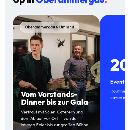
Oberammergau & Umland
20
Events 
Routine in
Vom Vorstands-
davon in 
Dinner bis zur Gala
Vertraut mit Sälen, Caterern und
dem Ablauf vor Ort — von der
intimen Feier bis zur großen Bühne