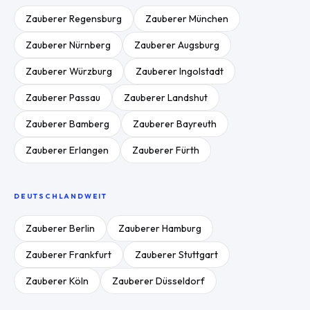
Zauberer
Regensburg
Zauberer
München
Zauberer
Nürnberg
Zauberer
Augsburg
Zauberer
Würzburg
Zauberer
Ingolstadt
Zauberer
Passau
Zauberer
Landshut
Zauberer
Bamberg
Zauberer
Bayreuth
Zauberer
Erlangen
Zauberer
Fürth
DEUTSCHLANDWEIT
Zauberer
Berlin
Zauberer
Hamburg
Zauberer
Frankfurt
Zauberer
Stuttgart
Zauberer
Köln
Zauberer
Düsseldorf