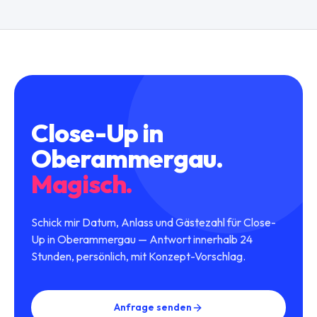
Close-Up
in
Oberammergau
.
Magisch.
Schick mir Datum, Anlass und Gästezahl für Close-
Up in Oberammergau — Antwort innerhalb 24
Stunden, persönlich, mit Konzept-Vorschlag.
Anfrage senden