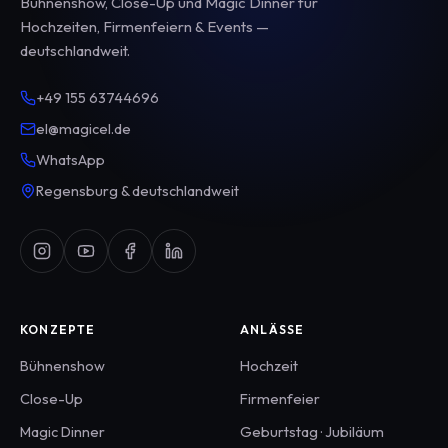
Bühnenshow, Close-Up und Magic Dinner für
Hochzeiten, Firmenfeiern & Events —
deutschlandweit.
+49 155 63744696
el@magicel.de
WhatsApp
Regensburg & deutschlandweit
KONZEPTE
ANLÄSSE
Bühnenshow
Hochzeit
Close-Up
Firmenfeier
Magic Dinner
Geburtstag · Jubiläum