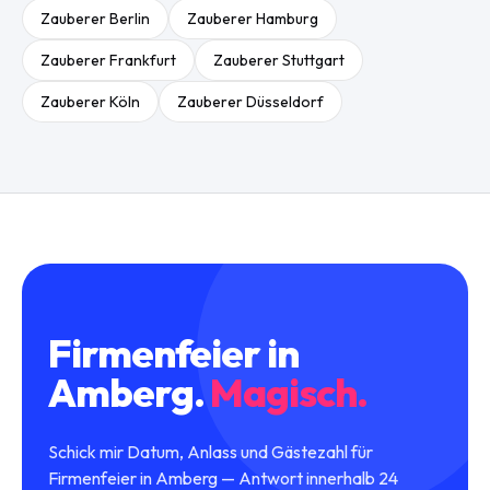
Zauberer
Berlin
Zauberer
Hamburg
Zauberer
Frankfurt
Zauberer
Stuttgart
Zauberer
Köln
Zauberer
Düsseldorf
Firmenfeier
in
Amberg
.
Magisch.
Schick mir Datum, Anlass und Gästezahl für
Firmenfeier in Amberg — Antwort innerhalb 24