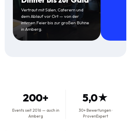
Vertraut mit Sälen, Caterern und
dem Ablauf vor Ort — von der
intimen Feier bis zur großen Bühne
in Amberg.
200+
5,0★
Events seit 2016 — auch in
30+ Bewertungen ·
Amberg
ProvenExpert