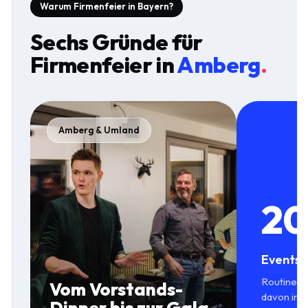
Warum Firmenfeier in Bayern?
Sechs Gründe für
Firmenfeier
in
Amberg
.
Amberg & Umland
20
Events 
Routine in
Vom Vorstands-
davon in 
Dinner bis zur Gala