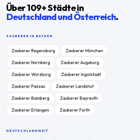
Über
109
+ Städte in
Deutschland und Österreich
.
ZAUBERER IN
BAYERN
Zauberer
Regensburg
Zauberer
München
Zauberer
Nürnberg
Zauberer
Augsburg
Zauberer
Würzburg
Zauberer
Ingolstadt
Zauberer
Passau
Zauberer
Landshut
Zauberer
Bamberg
Zauberer
Bayreuth
Zauberer
Erlangen
Zauberer
Fürth
DEUTSCHLANDWEIT