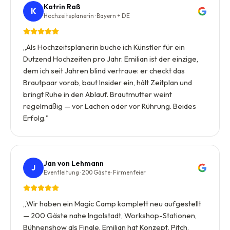
Katrin Raß
K
Hochzeitsplanerin · Bayern + DE
„
Als Hochzeitsplanerin buche ich Künstler für ein
Dutzend Hochzeiten pro Jahr. Emilian ist der einzige,
dem ich seit Jahren blind vertraue: er checkt das
Brautpaar vorab, baut Insider ein, hält Zeitplan und
bringt Ruhe in den Ablauf. Brautmutter weint
regelmäßig — vor Lachen oder vor Rührung. Beides
Erfolg.
"
Jan von Lehmann
J
Eventleitung · 200 Gäste · Firmenfeier
„
Wir haben ein Magic Camp komplett neu aufgestellt
— 200 Gäste nahe Ingolstadt, Workshop-Stationen,
Bühnenshow als Finale. Emilian hat Konzept, Pitch,