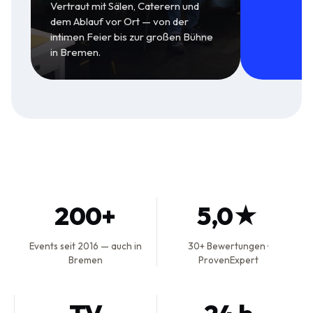
Vertraut mit Sälen, Caterern und
dem Ablauf vor Ort — von der
intimen Feier bis zur großen Bühne
in Bremen.
200+
5,0★
Events seit 2016 — auch in
30+ Bewertungen ·
Bremen
ProvenExpert