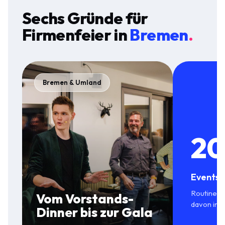
Sechs Gründe für
Firmenfeier
in
Bremen
.
Bremen & Umland
20
Events 
Routine in
Vom Vorstands-
davon in 
Dinner bis zur Gala