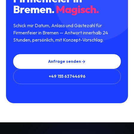
Bremen
.
Magisch.
Schick mir Datum, Anlass und Gästezahl für
Firmenfeier in Bremen — Antwort innerhalb 24
Stunden, persönlich, mit Konzept-Vorschlag.
Anfrage senden
+49 155 63744696