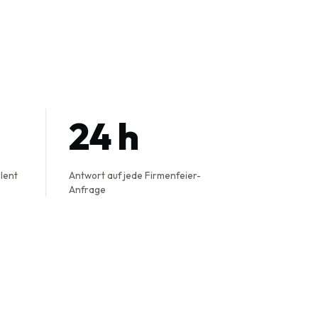
24 h
alent
Antwort auf jede Firmenfeier-
Anfrage