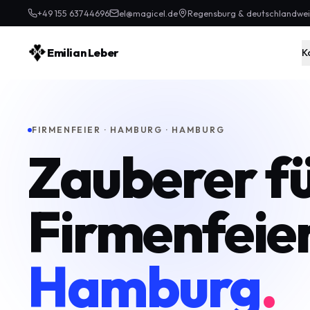
+49 155 63744696
el@magicel.de
Regensburg & deutschlandwei
Emilian Leber
K
FIRMENFEIER · HAMBURG · HAMBURG
Zauberer f
Firmenfeier
Hamburg
.