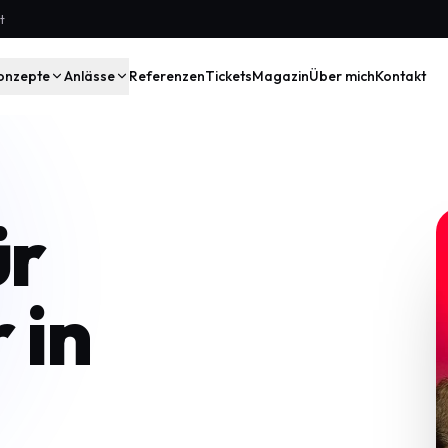
t
onzepte
Anlässe
Referenzen
Tickets
Magazin
Über mich
Kontakt
ür
 in