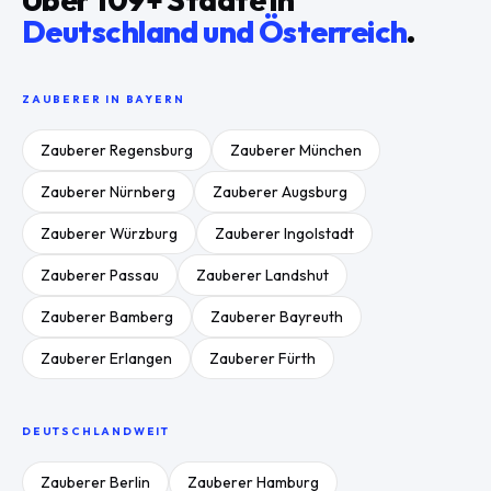
Deutschland und Österreich
.
ZAUBERER IN
BAYERN
Zauberer
Regensburg
Zauberer
München
Zauberer
Nürnberg
Zauberer
Augsburg
Zauberer
Würzburg
Zauberer
Ingolstadt
Zauberer
Passau
Zauberer
Landshut
Zauberer
Bamberg
Zauberer
Bayreuth
Zauberer
Erlangen
Zauberer
Fürth
DEUTSCHLANDWEIT
Zauberer
Berlin
Zauberer
Hamburg