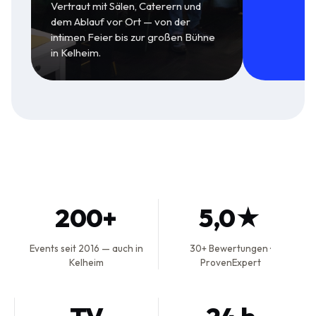
Vertraut mit Sälen, Caterern und
dem Ablauf vor Ort — von der
intimen Feier bis zur großen Bühne
in Kelheim.
200+
5,0★
Events seit 2016 — auch in
30+ Bewertungen ·
Kelheim
ProvenExpert