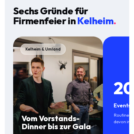
Sechs Gründe für
Firmenfeier
in
Kelheim
.
Kelheim & Umland
20
Events 
Routine in
Vom Vorstands-
davon in 
Dinner bis zur Gala