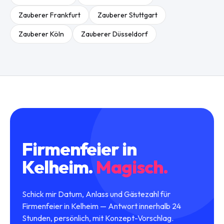
Zauberer
Frankfurt
Zauberer
Stuttgart
Zauberer
Köln
Zauberer
Düsseldorf
Firmenfeier
in
Kelheim
.
Magisch.
Schick mir Datum, Anlass und Gästezahl für
Firmenfeier in Kelheim — Antwort innerhalb 24
Stunden, persönlich, mit Konzept-Vorschlag.