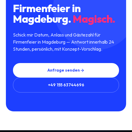
Firmenfeier
in
Magdeburg
.
Magisch.
Schick mir Datum, Anlass und Gästezahl für
Firmenfeier in Magdeburg — Antwort innerhalb 24
Stunden, persönlich, mit Konzept-Vorschlag.
Anfrage senden
+49 155 63744696