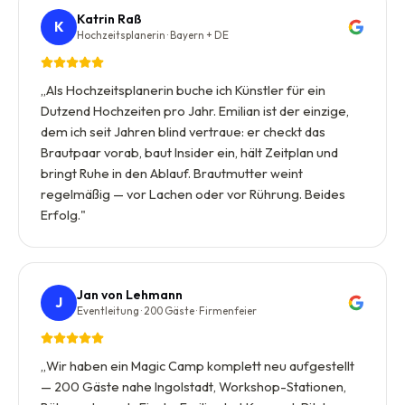
Katrin Raß
K
Hochzeitsplanerin · Bayern + DE
„
Als Hochzeitsplanerin buche ich Künstler für ein
Dutzend Hochzeiten pro Jahr. Emilian ist der einzige,
dem ich seit Jahren blind vertraue: er checkt das
Brautpaar vorab, baut Insider ein, hält Zeitplan und
bringt Ruhe in den Ablauf. Brautmutter weint
regelmäßig — vor Lachen oder vor Rührung. Beides
Erfolg.
"
Jan von Lehmann
J
Eventleitung · 200 Gäste · Firmenfeier
„
Wir haben ein Magic Camp komplett neu aufgestellt
— 200 Gäste nahe Ingolstadt, Workshop-Stationen,