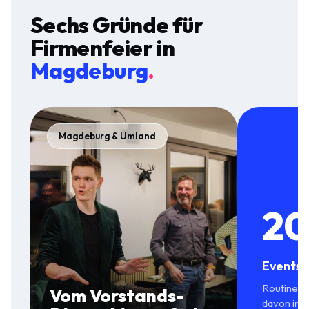
Sechs Gründe für
Firmenfeier
in
Magdeburg
.
Magdeburg & Umland
20
Events 
Routine in
Vom Vorstands-
davon in S