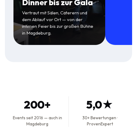
Dinner bis zur Gala
Vertraut mit Sälen, Caterern und
dem Ablauf vor Ort — von der
intimen Feier bis zur großen Bühne
in Magdeburg.
200+
5,0★
Events seit 2016 — auch in
30+ Bewertungen ·
Magdeburg
ProvenExpert