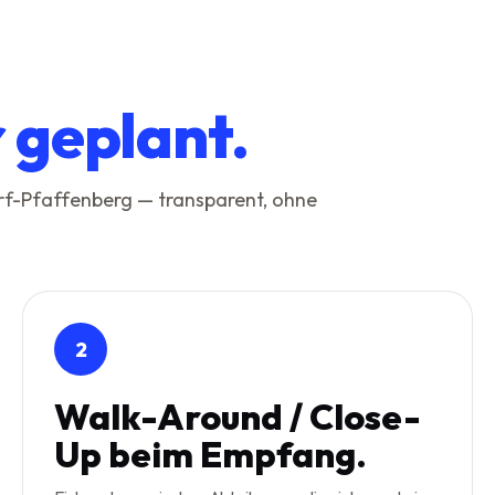
r geplant.
orf-Pfaffenberg — transparent, ohne
2
Walk-Around / Close-
Up beim Empfang.