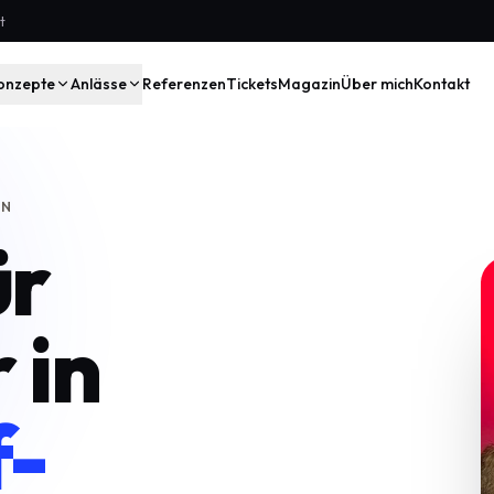
t
onzepte
Anlässe
Referenzen
Tickets
Magazin
Über mich
Kontakt
RN
ür
 in
f-