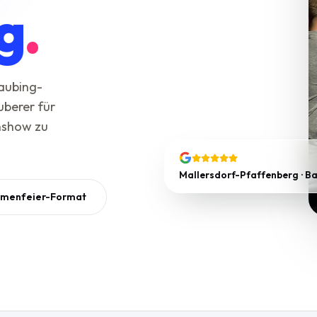
g
.
raubing-
berer für
nshow zu
Mallersdorf-Pfaffenberg · Ba
rmenfeier-Format