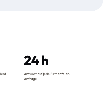
24 h
alent
Antwort auf jede Firmenfeier-
Anfrage