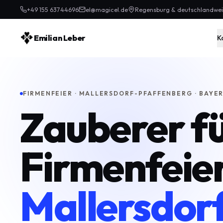
+49 155 63744696
el@magicel.de
Regensburg & deutschlandwei
Emilian Leber
K
FIRMENFEIER · MALLERSDORF-PFAFFENBERG · BAYE
Zauberer f
Firmenfeier
Mallersdor