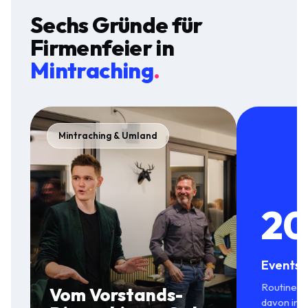
Sechs Gründe für
Firmenfeier
in
Mintraching
.
Mintraching & Umland
20
Events 
Routine in
Vom Vorstands-
davon in 