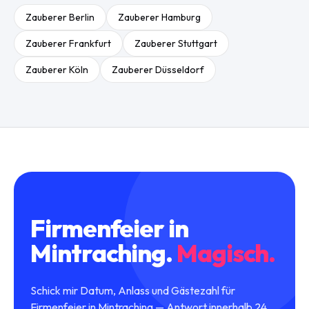
Zauberer
Berlin
Zauberer
Hamburg
Zauberer
Frankfurt
Zauberer
Stuttgart
Zauberer
Köln
Zauberer
Düsseldorf
Firmenfeier
in
Mintraching
.
Magisch.
Schick mir Datum, Anlass und Gästezahl für
Firmenfeier in Mintraching — Antwort innerhalb 24