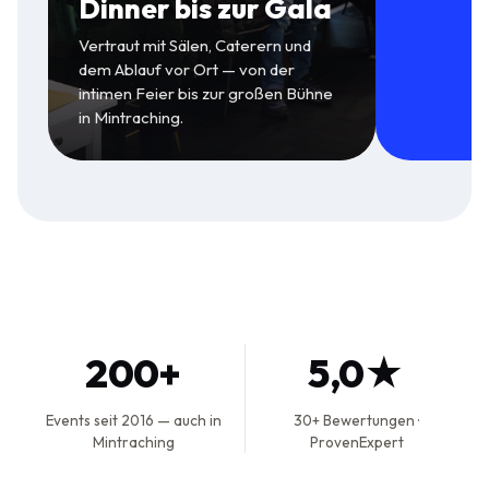
Dinner bis zur Gala
Vertraut mit Sälen, Caterern und
dem Ablauf vor Ort — von der
intimen Feier bis zur großen Bühne
in Mintraching.
200+
5,0★
Events seit 2016 — auch in
30+ Bewertungen ·
Mintraching
ProvenExpert