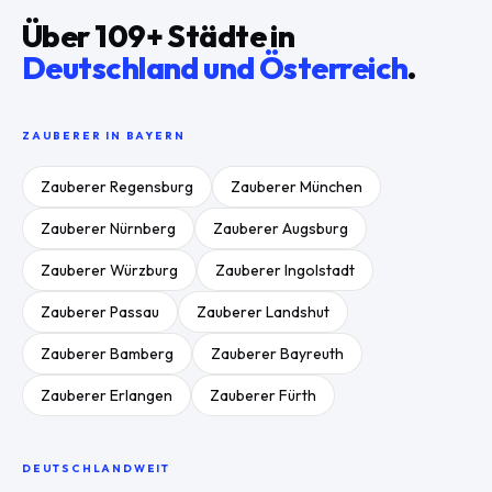
Über
109
+ Städte in
Deutschland und Österreich
.
ZAUBERER IN
BAYERN
Zauberer
Regensburg
Zauberer
München
Zauberer
Nürnberg
Zauberer
Augsburg
Zauberer
Würzburg
Zauberer
Ingolstadt
Zauberer
Passau
Zauberer
Landshut
Zauberer
Bamberg
Zauberer
Bayreuth
Zauberer
Erlangen
Zauberer
Fürth
DEUTSCHLANDWEIT