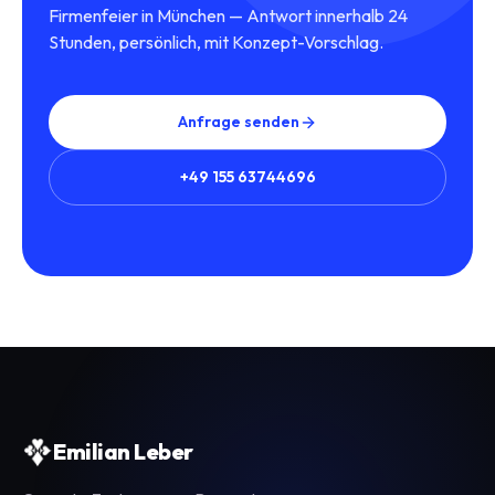
Firmenfeier in München — Antwort innerhalb 24
Stunden, persönlich, mit Konzept-Vorschlag.
Anfrage senden
+49 155 63744696
Emilian Leber