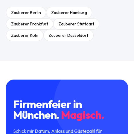
Zauberer
Berlin
Zauberer
Hamburg
Zauberer
Frankfurt
Zauberer
Stuttgart
Zauberer
Köln
Zauberer
Düsseldorf
Firmenfeier
in
München
.
Magisch.
Schick mir Datum, Anlass und Gästezahl für