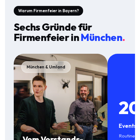
Warum Firmenfeier in Bayern?
Sechs Gründe für
Firmenfeier
in
München
.
München & Umland
20
Events 
Routine in
Vom Vorstands-