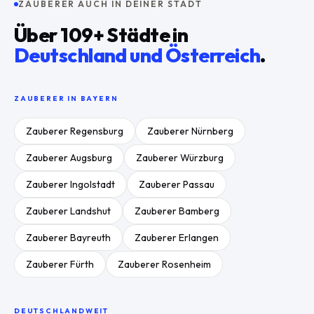
ZAUBERER AUCH IN DEINER STADT
Über
109
+ Städte in
Deutschland und Österreich
.
ZAUBERER IN
BAYERN
Zauberer
Regensburg
Zauberer
Nürnberg
Zauberer
Augsburg
Zauberer
Würzburg
Zauberer
Ingolstadt
Zauberer
Passau
Zauberer
Landshut
Zauberer
Bamberg
Zauberer
Bayreuth
Zauberer
Erlangen
Zauberer
Fürth
Zauberer
Rosenheim
DEUTSCHLANDWEIT