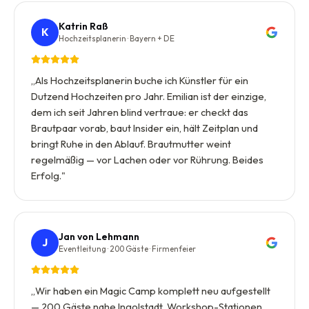
Katrin Raß
K
Hochzeitsplanerin · Bayern + DE
„
Als Hochzeitsplanerin buche ich Künstler für ein
Dutzend Hochzeiten pro Jahr. Emilian ist der einzige,
dem ich seit Jahren blind vertraue: er checkt das
Brautpaar vorab, baut Insider ein, hält Zeitplan und
bringt Ruhe in den Ablauf. Brautmutter weint
regelmäßig — vor Lachen oder vor Rührung. Beides
Erfolg.
"
Jan von Lehmann
J
Eventleitung · 200 Gäste · Firmenfeier
„
Wir haben ein Magic Camp komplett neu aufgestellt
— 200 Gäste nahe Ingolstadt, Workshop-Stationen,