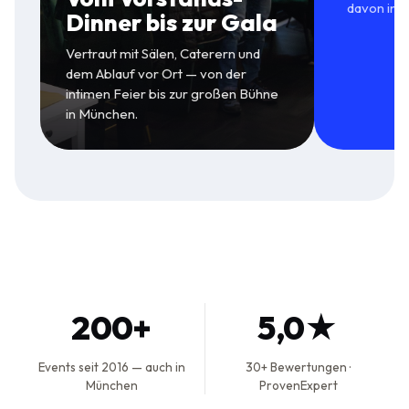
davon in 
Dinner bis zur Gala
Vertraut mit Sälen, Caterern und
dem Ablauf vor Ort — von der
intimen Feier bis zur großen Bühne
in München.
200+
5,0★
Events seit 2016 — auch in
30+ Bewertungen ·
München
ProvenExpert