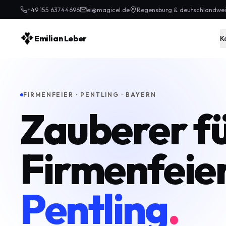
+49 155 63744696
el@magicel.de
Regensburg & deutschlandwei
Emilian Leber
K
FIRMENFEIER · PENTLING · BAYERN
Zauberer f
Firmenfeier
Pentling
.