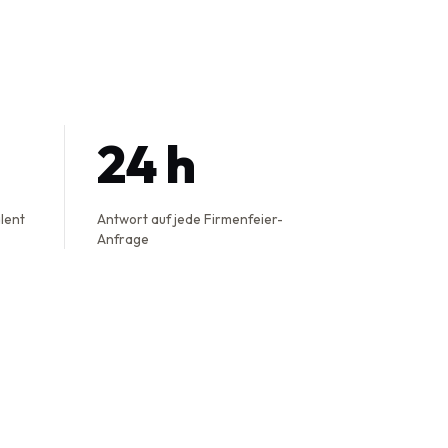
24 h
alent
Antwort auf jede Firmenfeier-
Anfrage