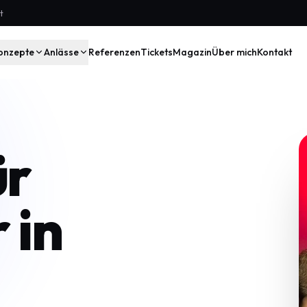
t
onzepte
Anlässe
Referenzen
Tickets
Magazin
Über mich
Kontakt
ür
 in