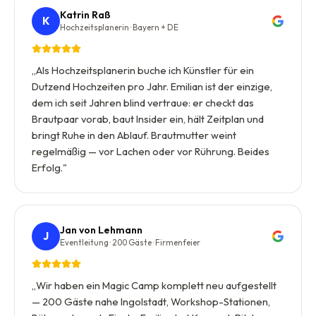
Katrin Raß
K
Hochzeitsplanerin · Bayern + DE
„
Als Hochzeitsplanerin buche ich Künstler für ein
Dutzend Hochzeiten pro Jahr. Emilian ist der einzige,
dem ich seit Jahren blind vertraue: er checkt das
Brautpaar vorab, baut Insider ein, hält Zeitplan und
bringt Ruhe in den Ablauf. Brautmutter weint
regelmäßig — vor Lachen oder vor Rührung. Beides
Erfolg.
"
Jan von Lehmann
J
Eventleitung · 200 Gäste · Firmenfeier
„
Wir haben ein Magic Camp komplett neu aufgestellt
— 200 Gäste nahe Ingolstadt, Workshop-Stationen,