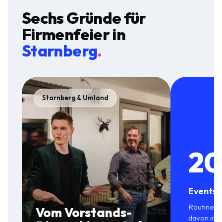
Sechs Gründe für
Firmenfeier
in
Starnberg
.
Starnberg & Umland
20
Events 
Routine in
Vom Vorstands-
davon in 