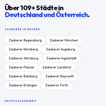
Über
109
+ Städte in
Deutschland und Österreich
.
ZAUBERER IN
BAYERN
Zauberer
Regensburg
Zauberer
München
Zauberer
Nürnberg
Zauberer
Augsburg
Zauberer
Würzburg
Zauberer
Ingolstadt
Zauberer
Passau
Zauberer
Landshut
Zauberer
Bamberg
Zauberer
Bayreuth
Zauberer
Erlangen
Zauberer
Fürth
DEUTSCHLANDWEIT