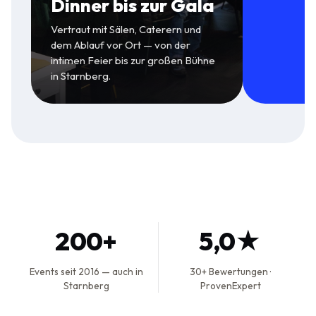
Dinner bis zur Gala
Vertraut mit Sälen, Caterern und
dem Ablauf vor Ort — von der
intimen Feier bis zur großen Bühne
in Starnberg.
200+
5,0★
Events seit 2016 — auch in
30+ Bewertungen ·
Starnberg
ProvenExpert