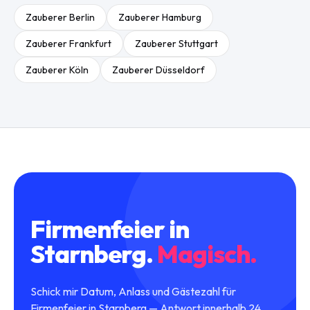
Zauberer
Berlin
Zauberer
Hamburg
Zauberer
Frankfurt
Zauberer
Stuttgart
Zauberer
Köln
Zauberer
Düsseldorf
Firmenfeier
in
Starnberg
.
Magisch.
Schick mir Datum, Anlass und Gästezahl für
Firmenfeier in Starnberg — Antwort innerhalb 24