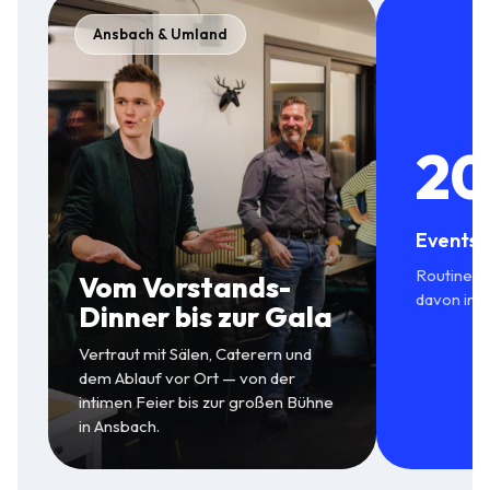
Ansbach & Umland
20
Events 
Routine in
Vom Vorstands-
davon in 
Dinner bis zur Gala
Vertraut mit Sälen, Caterern und
dem Ablauf vor Ort — von der
intimen Feier bis zur großen Bühne
in Ansbach.