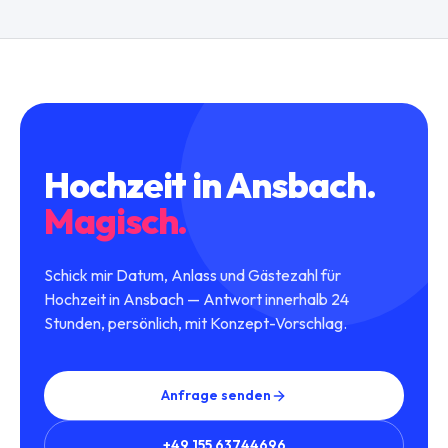
Hochzeit
in
Ansbach
.
Magisch.
Schick mir Datum, Anlass und Gästezahl für
Hochzeit in Ansbach — Antwort innerhalb 24
Stunden, persönlich, mit Konzept-Vorschlag.
Anfrage senden
+49 155 63744696