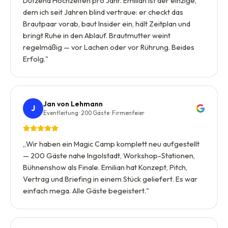
Dutzend Hochzeiten pro Jahr. Emilian ist der einzige,
dem ich seit Jahren blind vertraue: er checkt das
Brautpaar vorab, baut Insider ein, hält Zeitplan und
bringt Ruhe in den Ablauf. Brautmutter weint
regelmäßig — vor Lachen oder vor Rührung. Beides
Erfolg.
"
Jan von Lehmann
J
Eventleitung · 200 Gäste · Firmenfeier
„
Wir haben ein Magic Camp komplett neu aufgestellt
— 200 Gäste nahe Ingolstadt, Workshop-Stationen,
Bühnenshow als Finale. Emilian hat Konzept, Pitch,
Vertrag und Briefing in einem Stück geliefert. Es war
einfach mega. Alle Gäste begeistert.
"