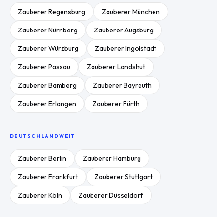
Zauberer
Regensburg
Zauberer
München
Zauberer
Nürnberg
Zauberer
Augsburg
Zauberer
Würzburg
Zauberer
Ingolstadt
Zauberer
Passau
Zauberer
Landshut
Zauberer
Bamberg
Zauberer
Bayreuth
Zauberer
Erlangen
Zauberer
Fürth
DEUTSCHLANDWEIT
Zauberer
Berlin
Zauberer
Hamburg
Zauberer
Frankfurt
Zauberer
Stuttgart
Zauberer
Köln
Zauberer
Düsseldorf