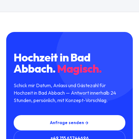
Hochzeit
in
Bad
Abbach
.
Magisch.
Schick mir Datum, Anlass und Gästezahl für
Hochzeit in Bad Abbach — Antwort innerhalb 24
Stunden, persönlich, mit Konzept-Vorschlag.
Anfrage senden
+49 155 63744696