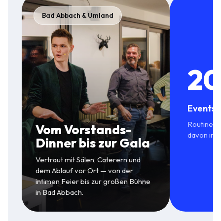
Bad Abbach & Umland
20
Events 
Routine in
Vom Vorstands-
davon in 
Dinner bis zur Gala
Vertraut mit Sälen, Caterern und
dem Ablauf vor Ort — von der
intimen Feier bis zur großen Bühne
in Bad Abbach.