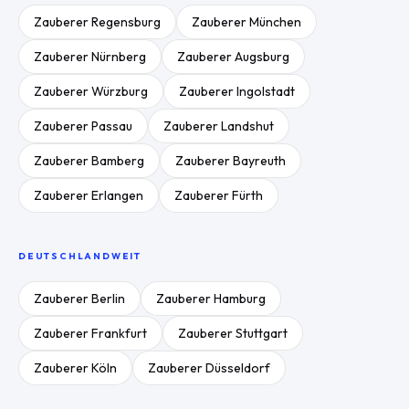
Zauberer
Regensburg
Zauberer
München
Zauberer
Nürnberg
Zauberer
Augsburg
Zauberer
Würzburg
Zauberer
Ingolstadt
Zauberer
Passau
Zauberer
Landshut
Zauberer
Bamberg
Zauberer
Bayreuth
Zauberer
Erlangen
Zauberer
Fürth
DEUTSCHLANDWEIT
Zauberer
Berlin
Zauberer
Hamburg
Zauberer
Frankfurt
Zauberer
Stuttgart
Zauberer
Köln
Zauberer
Düsseldorf