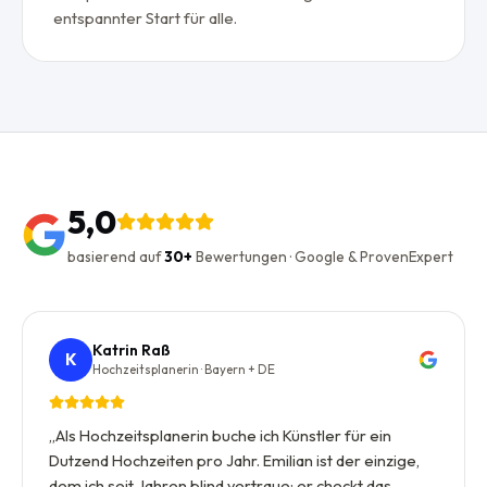
entspannter Start für alle.
5,0
basierend auf
30+
Bewertungen · Google & ProvenExpert
Katrin Raß
K
Hochzeitsplanerin · Bayern + DE
„
Als Hochzeitsplanerin buche ich Künstler für ein
Dutzend Hochzeiten pro Jahr. Emilian ist der einzige,
dem ich seit Jahren blind vertraue: er checkt das