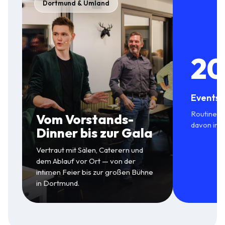
Dortmund & Umland
20
Events 
Routine in
Vom Vorstands-
davon in 
Dinner bis zur Gala
Vertraut mit Sälen, Caterern und
dem Ablauf vor Ort — von der
intimen Feier bis zur großen Bühne
in Dortmund.