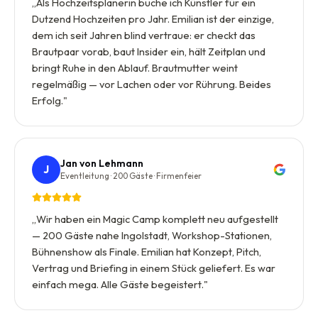
„
Als Hochzeitsplanerin buche ich Künstler für ein
Dutzend Hochzeiten pro Jahr. Emilian ist der einzige,
dem ich seit Jahren blind vertraue: er checkt das
Brautpaar vorab, baut Insider ein, hält Zeitplan und
bringt Ruhe in den Ablauf. Brautmutter weint
regelmäßig — vor Lachen oder vor Rührung. Beides
Erfolg.
"
Jan von Lehmann
J
Eventleitung · 200 Gäste · Firmenfeier
„
Wir haben ein Magic Camp komplett neu aufgestellt
— 200 Gäste nahe Ingolstadt, Workshop-Stationen,
Bühnenshow als Finale. Emilian hat Konzept, Pitch,
Vertrag und Briefing in einem Stück geliefert. Es war
einfach mega. Alle Gäste begeistert.
"