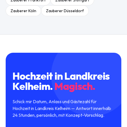
Zauberer
Frankfurt
Zauberer
Stuttgart
Zauberer
Köln
Zauberer
Düsseldorf
Hochzeit
in
Landkreis
Kelheim
.
Magisch.
Schick mir Datum, Anlass und Gästezahl für
Hochzeit in Landkreis Kelheim — Antwort innerhalb
24 Stunden, persönlich, mit Konzept-Vorschlag.