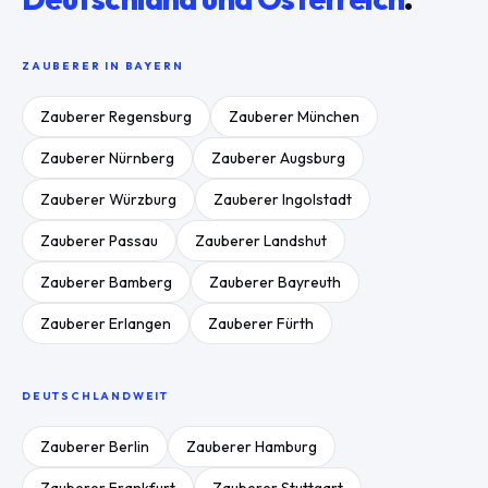
ZAUBERER IN
BAYERN
Zauberer
Regensburg
Zauberer
München
Zauberer
Nürnberg
Zauberer
Augsburg
Zauberer
Würzburg
Zauberer
Ingolstadt
Zauberer
Passau
Zauberer
Landshut
Zauberer
Bamberg
Zauberer
Bayreuth
Zauberer
Erlangen
Zauberer
Fürth
DEUTSCHLANDWEIT
Zauberer
Berlin
Zauberer
Hamburg