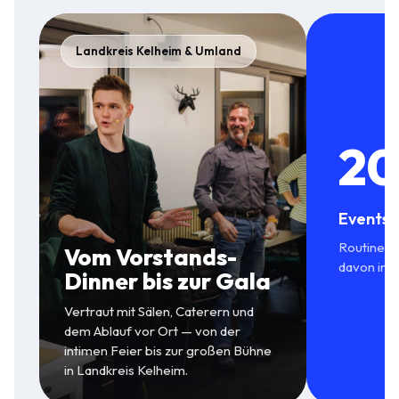
Landkreis Kelheim & Umland
20
Events 
Routine in
Vom Vorstands-
davon in 
Dinner bis zur Gala
Vertraut mit Sälen, Caterern und
dem Ablauf vor Ort — von der
intimen Feier bis zur großen Bühne
in Landkreis Kelheim.