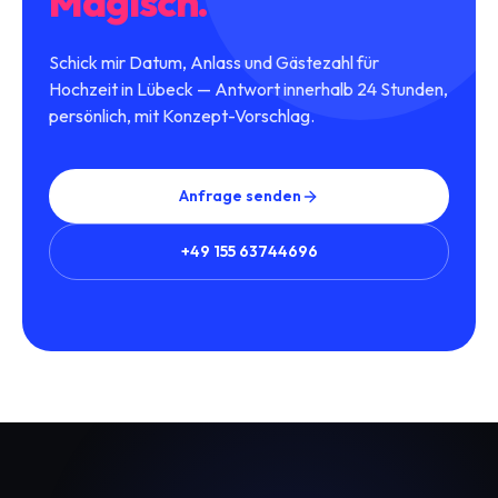
Magisch.
Schick mir Datum, Anlass und Gästezahl für
Hochzeit in Lübeck — Antwort innerhalb 24 Stunden,
persönlich, mit Konzept-Vorschlag.
Anfrage senden
+49 155 63744696