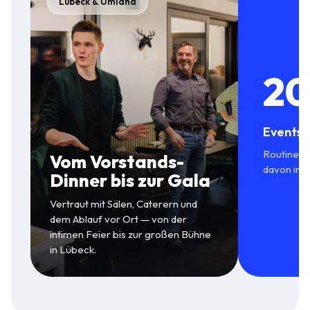
Lübeck & Umland
20
Events 
Routine in
Vom Vorstands-
davon in S
Dinner bis zur Gala
Vertraut mit Sälen, Caterern und
dem Ablauf vor Ort — von der
intimen Feier bis zur großen Bühne
in Lübeck.