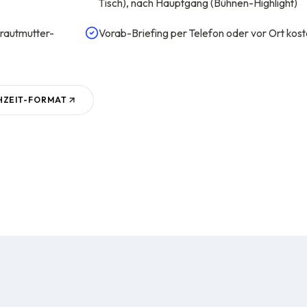
Tisch), nach Hauptgang (Bühnen-Highlight)
Brautmutter-
Vorab-Briefing per Telefon oder vor Ort kost
ZEIT
-FORMAT