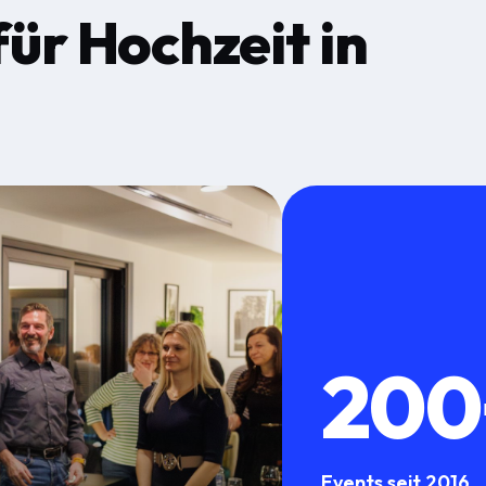
für
Hochzeit
in
200
Events seit 2016