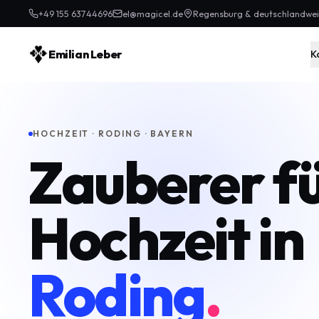
+49 155 63744696
el@magicel.de
Regensburg & deutschlandwei
Emilian Leber
K
HOCHZEIT · RODING · BAYERN
Zauberer f
Hochzeit in
Roding
.