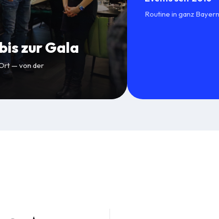
Routine in ganz Bayern
is zur Gala
 Ort — von der