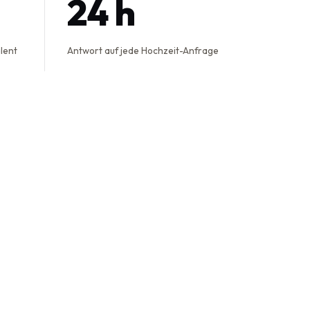
24 h
alent
Antwort auf jede Hochzeit-Anfrage