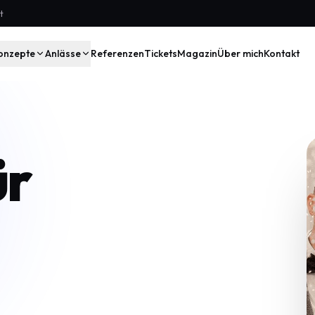
t
onzepte
Anlässe
Referenzen
Tickets
Magazin
Über mich
Kontakt
ür