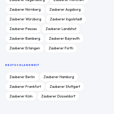
Zauberer
Nürnberg
Zauberer
Augsburg
Zauberer
Würzburg
Zauberer
Ingolstadt
Zauberer
Passau
Zauberer
Landshut
Zauberer
Bamberg
Zauberer
Bayreuth
Zauberer
Erlangen
Zauberer
Fürth
DEUTSCHLANDWEIT
Zauberer
Berlin
Zauberer
Hamburg
Zauberer
Frankfurt
Zauberer
Stuttgart
Zauberer
Köln
Zauberer
Düsseldorf