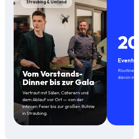
Straubing & Umland
20
Events 
Routine in
Vom Vorstands-
davon in 
Dinner bis zur Gala
Vertraut mit Sälen, Caterern und
dem Ablauf vor Ort — von der
intimen Feier bis zur großen Bühne
in Straubing.