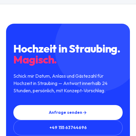
Hochzeit
in
Straubing
.
Magisch.
Schick mir Datum, Anlass und Gästezahl für
Hochzeit in Straubing — Antwort innerhalb 24
Stunden, persönlich, mit Konzept-Vorschlag.
Anfrage senden
+49 155 63744696