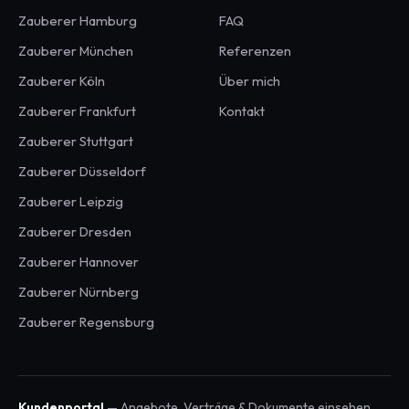
Zauberer
Hamburg
FAQ
Zauberer
München
Referenzen
Zauberer
Köln
Über mich
Zauberer
Frankfurt
Kontakt
Zauberer
Stuttgart
Zauberer
Düsseldorf
Zauberer
Leipzig
Zauberer
Dresden
Zauberer
Hannover
Zauberer
Nürnberg
Zauberer
Regensburg
Kundenportal
— Angebote, Verträge & Dokumente einsehen.