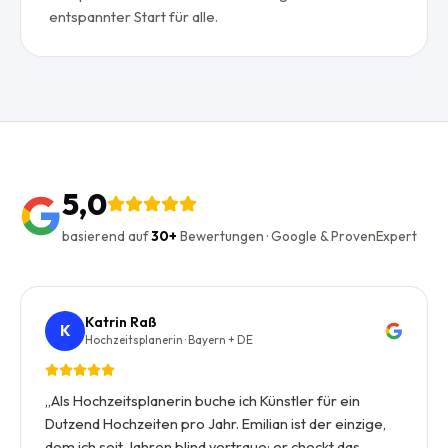
entspannter Start für alle.
5,0
basierend auf
30+
Bewertungen · Google & ProvenExpert
Katrin Raß
K
Hochzeitsplanerin · Bayern + DE
„
Als Hochzeitsplanerin buche ich Künstler für ein
Dutzend Hochzeiten pro Jahr. Emilian ist der einzige,
dem ich seit Jahren blind vertraue: er checkt das