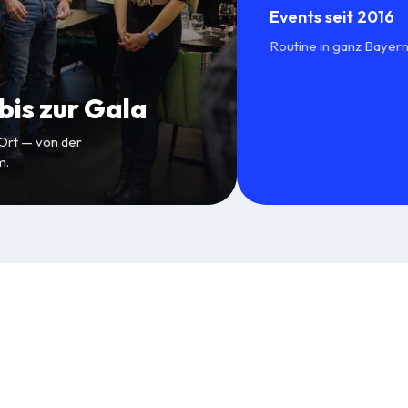
Events seit 2016
Routine in ganz Bayern
is zur Gala
 Ort — von der
m.