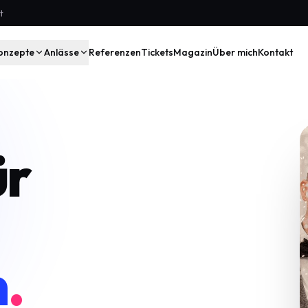
t
onzepte
Anlässe
Referenzen
Tickets
Magazin
Über mich
Kontakt
ür
m
.