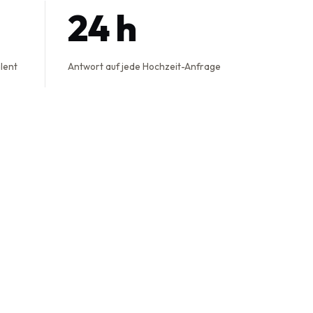
24 h
alent
Antwort auf jede Hochzeit-Anfrage