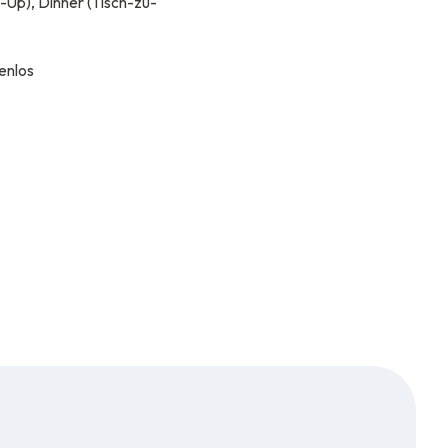
-Up), Dinner (Tisch-zu-
enlos