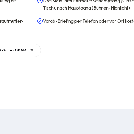
uung bis
Drei Slots, drei Formate: Sektempfang (Close
Tisch), nach Hauptgang (Bühnen-Highlight)
Brautmutter-
Vorab-Briefing per Telefon oder vor Ort kost
ZEIT
-FORMAT