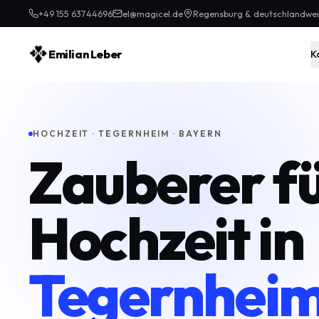
+49 155 63744696
el@magicel.de
Regensburg & deutschlandwei
Emilian Leber
K
HOCHZEIT · TEGERNHEIM · BAYERN
Zauberer f
Hochzeit in
Tegernhei