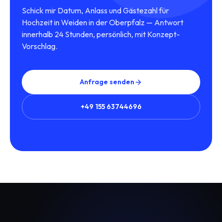
Schick mir Datum, Anlass und Gästezahl für
Hochzeit in Weiden in der Oberpfalz — Antwort
innerhalb 24 Stunden, persönlich, mit Konzept-
Vorschlag.
Anfrage senden
+49 155 63744696