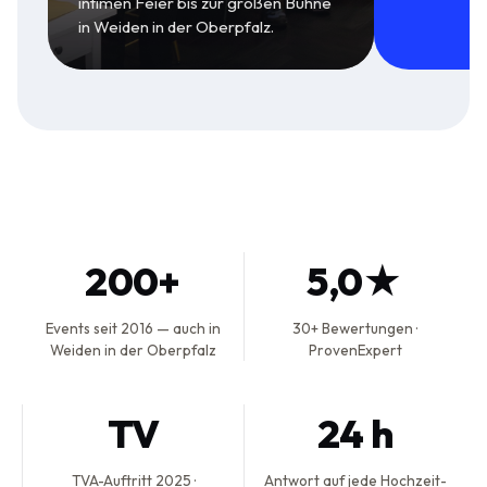
intimen Feier bis zur großen Bühne
in Weiden in der Oberpfalz.
200+
5,0★
Events seit 2016 — auch in
30+ Bewertungen ·
Weiden in der Oberpfalz
ProvenExpert
TV
24 h
TVA-Auftritt 2025 ·
Antwort auf jede Hochzeit-