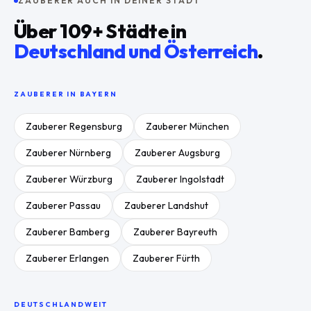
ZAUBERER AUCH IN DEINER STADT
Über
109
+ Städte in
Deutschland und Österreich
.
ZAUBERER IN
BAYERN
Zauberer
Regensburg
Zauberer
München
Zauberer
Nürnberg
Zauberer
Augsburg
Zauberer
Würzburg
Zauberer
Ingolstadt
Zauberer
Passau
Zauberer
Landshut
Zauberer
Bamberg
Zauberer
Bayreuth
Zauberer
Erlangen
Zauberer
Fürth
DEUTSCHLANDWEIT