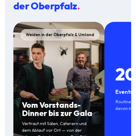
der Oberpfalz
.
Weiden in der Oberpfalz & Umland
20
Events 
Routine in
Vom Vorstands-
davon in 
Dinner bis zur Gala
Vertraut mit Sälen, Caterern und
dem Ablauf vor Ort — von der