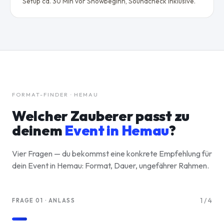
Setup ca. 30 Min vor Showbeginn, Soundcheck inklusive.
FORMAT-FINDER · HEMAU
Welcher Zauberer passt zu
deinem
Event in
Hemau
?
Vier Fragen — du bekommst eine konkrete Empfehlung für
dein Event in Hemau: Format, Dauer, ungefährer Rahmen.
1
/
4
FRAGE 01 · ANLASS