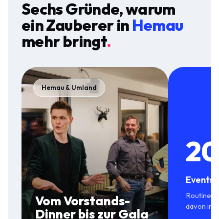
Sechs Gründe, warum
ein Zauberer in
Hemau
mehr bringt
.
Hemau & Umland
20
Events 
Routine in
Vom Vorstands-
davon in 
Dinner bis zur Gala