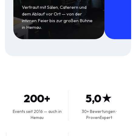
Vertraut mit Sälen, Caterern und
dem Ablauf vor Ort — von der
intimen Feier bis zur großen Bühne
in Hemau.
200+
5,0★
Events seit 2016 — auch in
30+ Bewertungen ·
Hemau
ProvenExpert