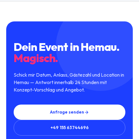
Dein Event in
Hemau
.
Magisch.
Schick mir Datum, Anlass, Gästezahl und Location in
Hemau — Antwort innerhalb 24 Stunden mit
Konzept-Vorschlag und Angebot.
Anfrage senden
+49 155 63744696