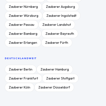
Zauberer
Nürnberg
Zauberer
Augsburg
Zauberer
Würzburg
Zauberer
Ingolstadt
Zauberer
Passau
Zauberer
Landshut
Zauberer
Bamberg
Zauberer
Bayreuth
Zauberer
Erlangen
Zauberer
Fürth
DEUTSCHLANDWEIT
Zauberer
Berlin
Zauberer
Hamburg
Zauberer
Frankfurt
Zauberer
Stuttgart
Zauberer
Köln
Zauberer
Düsseldorf