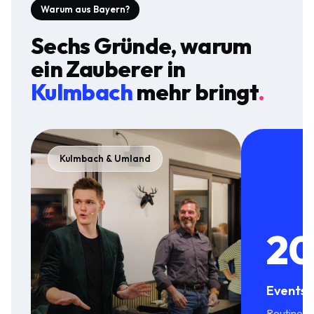
Warum aus Bayern?
Sechs Gründe, warum
ein Zauberer in
Kulmbach
mehr bringt
.
Kulmbach & Umland
20
Events 
Routine in