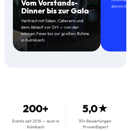
Vom Vorstands-
davon in 
Dinner bis zur Gala
Vertraut mit Sälen, Caterern und
dem Ablauf vor Ort — von der
intimen Feier bis zur großen Bühne
in Kulmbach.
200+
5,0★
Events seit 2016 — auch in
30+ Bewertungen ·
Kulmbach
ProvenExpert