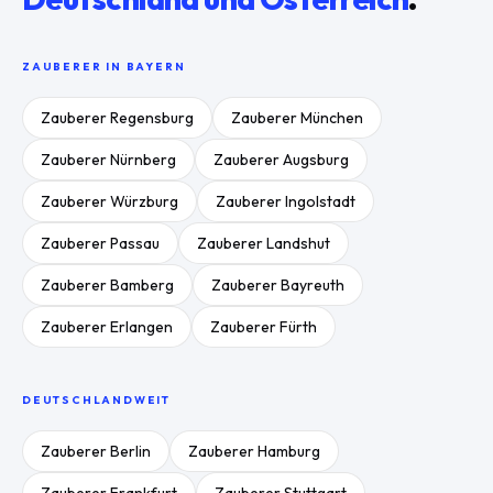
ZAUBERER IN
BAYERN
Zauberer
Regensburg
Zauberer
München
Zauberer
Nürnberg
Zauberer
Augsburg
Zauberer
Würzburg
Zauberer
Ingolstadt
Zauberer
Passau
Zauberer
Landshut
Zauberer
Bamberg
Zauberer
Bayreuth
Zauberer
Erlangen
Zauberer
Fürth
DEUTSCHLANDWEIT
Zauberer
Berlin
Zauberer
Hamburg