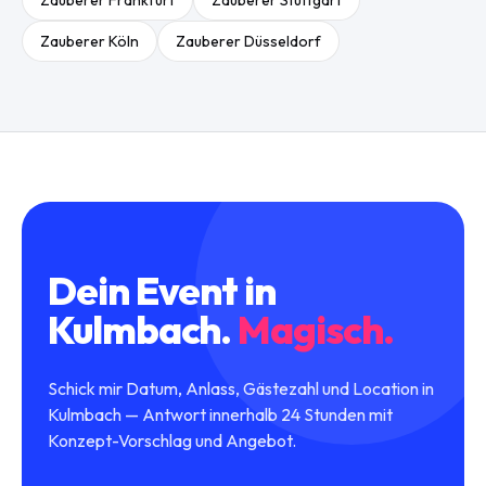
Zauberer
Frankfurt
Zauberer
Stuttgart
Zauberer
Köln
Zauberer
Düsseldorf
Dein Event in
Kulmbach
.
Magisch.
Schick mir Datum, Anlass, Gästezahl und Location in
Kulmbach — Antwort innerhalb 24 Stunden mit
Konzept-Vorschlag und Angebot.