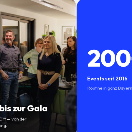
200
Events seit 2016
Routine in ganz Bayern
is zur Gala
 Ort — von der
ing.