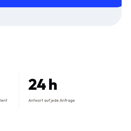
24 h
alent
Antwort auf jede Anfrage