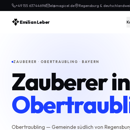
+49 155 63744696
el@magicel.de
Regensburg & deutschlandwei
Emilian Leber
K
ZAUBERER · OBERTRAUBLING · BAYERN
Zauberer in
Obertraubl
Obertraubling — Gemeinde südlich von Regensbur