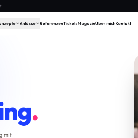
t
onzepte
Anlässe
Referenzen
Tickets
Magazin
Über mich
Kontakt
ing
.
g mit