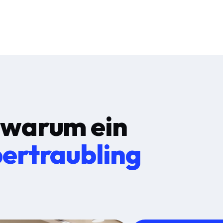
 warum ein
ertraubling