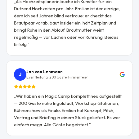
„
Als Hochzeitsplanerin buche ich Künstler für ein
Dutzend Hochzeiten pro Jahr. Emilian ist der einzige,
dem ich seit Jahren blind vertraue: er checkt das
Brautpaar vorab, baut Insider ein, hält Zeitplan und
bringt Ruhe in den Ablauf. Brautmutter weint
regelmäßig — vor Lachen oder vor Rührung. Beides
Erfolg.
"
Jan von Lehmann
J
Eventleitung · 200 Gäste · Firmenfeier
„
Wir haben ein Magic Camp komplett neu aufgestellt
— 200 Gäste nahe Ingolstadt, Workshop-Stationen,
Bühnenshow als Finale. Emilian hat Konzept, Pitch,
Vertrag und Briefing in einem Stück geliefert. Es war
einfach mega. Alle Gäste begeistert.
"