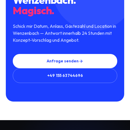
Magisch.
Schick mir Datum, Anlass, Gästezahl und Location in
Wenzenbach — Antwort innerhalb 24 Stunden mit
Konzept-Vorschlag und Angebot.
Anfrage senden
+49 155 63744696