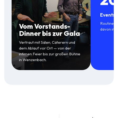
Events 
Routine in
Vom Vorstands-
davon in 
Dinner bis zur Gala
Vertraut mit Sälen, Caterern und
dem Ablauf vor Ort — von der
intimen Feier bis zur großen Bühne
in Wenzenbach.