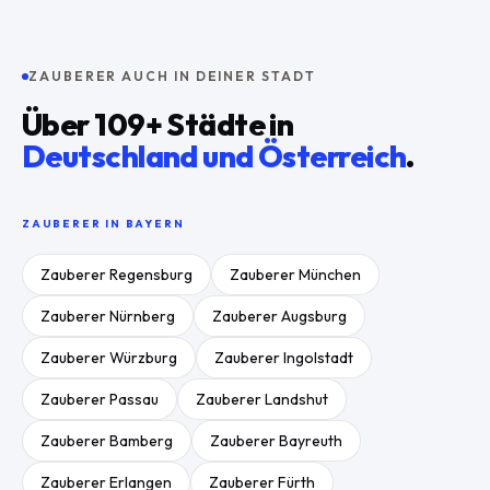
ZAUBERER AUCH IN DEINER STADT
Über
109
+ Städte in
Deutschland und Österreich
.
ZAUBERER IN
BAYERN
Zauberer
Regensburg
Zauberer
München
Zauberer
Nürnberg
Zauberer
Augsburg
Zauberer
Würzburg
Zauberer
Ingolstadt
Zauberer
Passau
Zauberer
Landshut
Zauberer
Bamberg
Zauberer
Bayreuth
Zauberer
Erlangen
Zauberer
Fürth