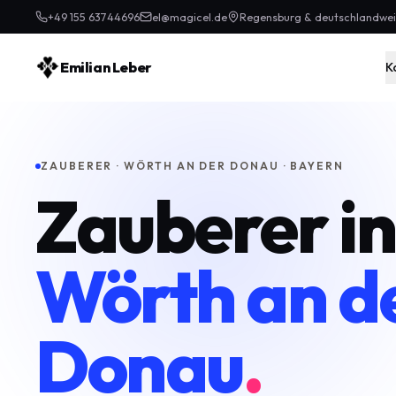
+49 155 63744696
el@magicel.de
Regensburg & deutschlandwei
Emilian Leber
K
ZAUBERER · WÖRTH AN DER DONAU · BAYERN
Zauberer in
Wörth an d
Donau
.