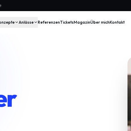
t
onzepte
Anlässe
Referenzen
Tickets
Magazin
Über mich
Kontakt
er