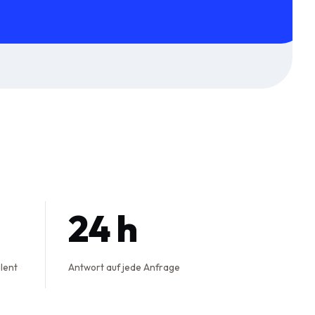
24 h
alent
Antwort auf jede Anfrage