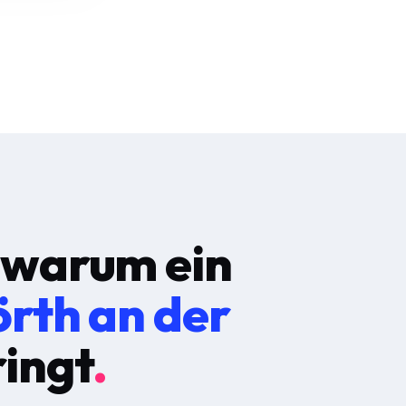
 warum ein
rth an der
ingt
.