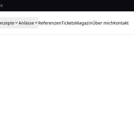
it
onzepte
Anlässe
Referenzen
Tickets
Magazin
Über mich
Kontakt