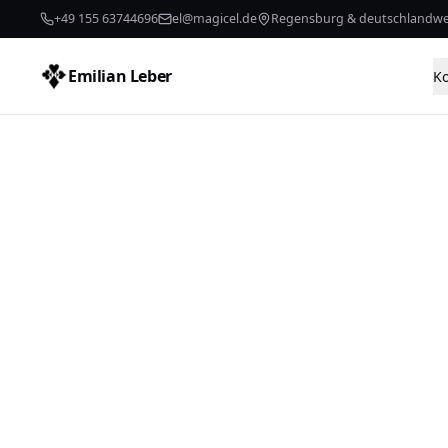
+49 155 63744696
el@magicel.de
Regensburg & deutschlandwe
Emilian Leber
K