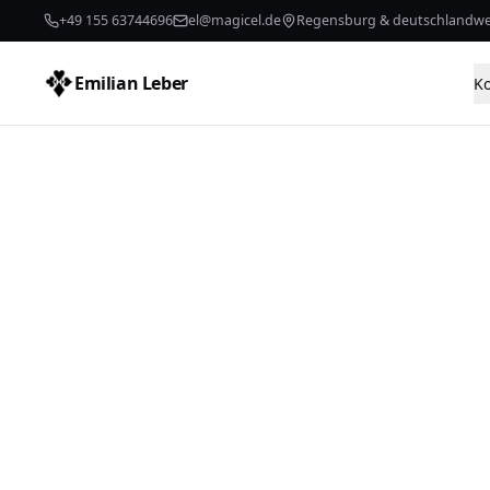
+49 155 63744696
el@magicel.de
Regensburg & deutschlandwe
Emilian Leber
K