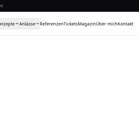
it
onzepte
Anlässe
Referenzen
Tickets
Magazin
Über mich
Kontakt